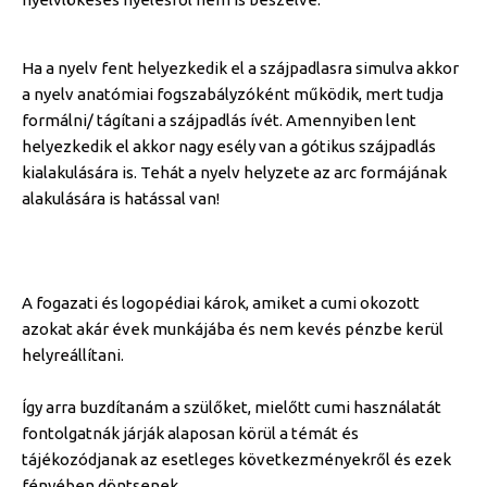
Ha a nyelv fent helyezkedik el a szájpadlasra simulva akkor
a nyelv anatómiai fogszabályzóként működik, mert tudja
formálni/ tágítani a szájpadlás ívét. Amennyiben lent
helyezkedik el akkor nagy esély van a gótikus szájpadlás
kialakulására is. Tehát a nyelv helyzete az arc formájának
alakulására is hatással van!
A fogazati és logopédiai károk, amiket a cumi okozott
azokat akár évek munkájába és nem kevés pénzbe kerül
helyreállítani.
Így arra buzdítanám a szülőket, mielőtt cumi használatát
fontolgatnák járják alaposan körül a témát és
tájékozódjanak az esetleges következményekről és ezek
fényében döntsenek.