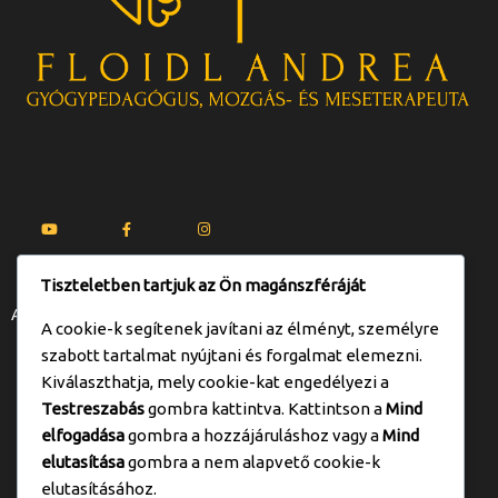
Tiszteletben tartjuk az Ön magánszféráját
Adatkezelési tájékoztató
A cookie-k segítenek javítani az élményt, személyre
szabott tartalmat nyújtani és forgalmat elemezni.
Kiválaszthatja, mely cookie-kat engedélyezi a
2094. Nagykovácsi,Kossuth Lajos u. 71.
Testreszabás
gombra kattintva. Kattintson a
Mind
elfogadása
gombra a hozzájáruláshoz vagy a
Mind
mozgasterapeuta1@gmail.com
elutasítása
gombra a nem alapvető cookie-k
elutasításához.