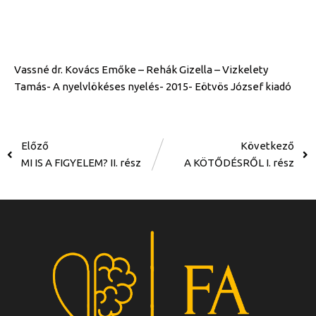
Vassné dr. Kovács Emőke – Rehák Gizella – Vizkelety
Tamás- A nyelvlökéses nyelés- 2015- Eötvös József kiadó
Előző
Következő
MI IS A FIGYELEM? II. rész
A KÖTŐDÉSRŐL​ I. rész