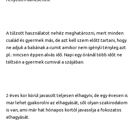
A túlzott használatot nehéz meghatározni, mert minden
család és gyermek más, de azt kell szem előtt tartani, hogy
ne adjuk a babának a cumit amikor nem igényli tényleg azt
pl.: nincsen éppen alvás idő. Napi egy óránál több időt ne
töltsön a gyermek cumival a szájában.
2 éves kor körül javasolt teljesen elhagyni, de egy évesen is
mar lehet gyakorolni az elhagyását, sőt olyan szakirodalom
is van, ami már hat hónapos kortól javasolja a fokozatos
elhagyását.