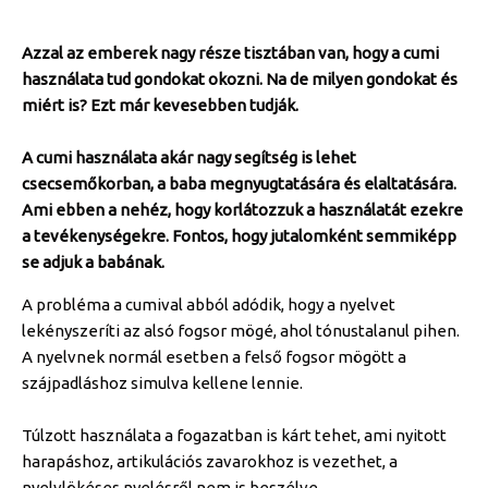
Azzal az emberek nagy része tisztában van, hogy a cumi
használata tud gondokat okozni. Na de milyen gondokat és
miért is? Ezt már kevesebben tudják.
A cumi használata akár nagy segítség is lehet
csecsemőkorban, a baba megnyugtatására és elaltatására.
Ami ebben a nehéz, hogy korlátozzuk a használatát ezekre
a tevékenységekre. Fontos, hogy jutalomként semmiképp
se adjuk a babának.
A probléma a cumival abból adódik, hogy a nyelvet
lekényszeríti az alsó fogsor mögé, ahol tónustalanul pihen.
A nyelvnek normál esetben a felső fogsor mögött a
szájpadláshoz simulva kellene lennie.
Túlzott használata a fogazatban is kárt tehet, ami nyitott
harapáshoz, artikulációs zavarokhoz is vezethet, a
nyelvlökéses nyelésről nem is beszélve.