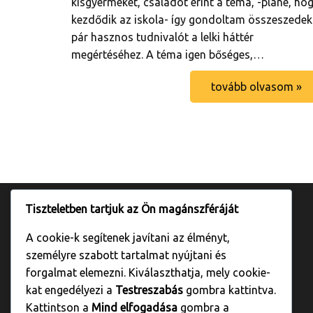
kisgyermeket, családot érint a téma, -pláne, ho
kezdődik az iskola- így gondoltam összeszedek
pár hasznos tudnivalót a lelki háttér
megértéséhez. A téma igen bőséges,…
tovább olvasom »
Tiszteletben tartjuk az Ön magánszféráját
A cookie-k segítenek javítani az élményt,
személyre szabott tartalmat nyújtani és
forgalmat elemezni. Kiválaszthatja, mely cookie-
kat engedélyezi a
Testreszabás
gombra kattintva.
Kattintson a
Mind elfogadása
gombra a