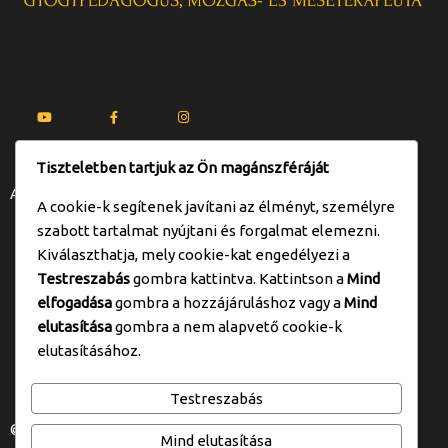
Tiszteletben tartjuk az Ön magánszféráját
Adatkezelési tájékoztató
A cookie-k segítenek javítani az élményt, személyre
szabott tartalmat nyújtani és forgalmat elemezni.
Kiválaszthatja, mely cookie-kat engedélyezi a
2094. Nagykovácsi,Kossuth Lajos u. 71.
Testreszabás
gombra kattintva. Kattintson a
Mind
elfogadása
gombra a hozzájáruláshoz vagy a
Mind
mozgasterapeuta1@gmail.com
elutasítása
gombra a nem alapvető cookie-k
elutasításához.
+36 20 998 2719
Testreszabás
© 2025 Floidl Andrea webdesign U25 Kft. - Eszter András -
Mind elutasítása