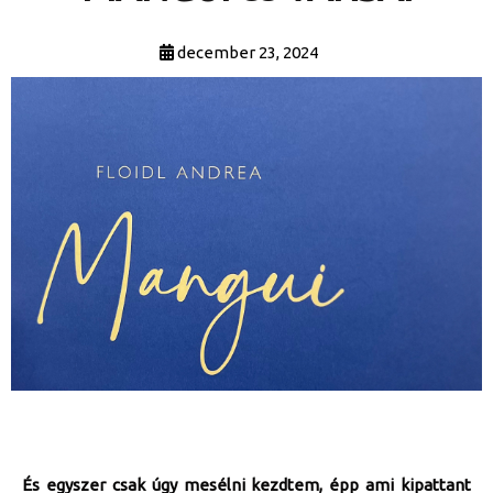
december 23, 2024
És egyszer csak úgy mesélni kezdtem, épp ami kipattant