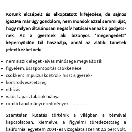
Korunk elcsépelt és elkoptatott kifejezése, de sajnos
igaz.Ma már úgy gondolom, nem mondok azzal semmi újat,
hogy milyen általánosan negatív hatásai vannak a gadgets-
nek. Az a gyermek aki bizonyos “megengedett”
képernyőidőn túl használja, annál az alábbi tünetek
jelentkezhetnek:
nem alszik eleget -alvás minősége megváltozik
figyelem, összpontosítás csökkenése
csökkent impulzuskontroll- hisztis gyerek-
kontrollvesztettség
elhízás
valós tapasztalatok hiánya
romló tanulmányi eredmények, -………..
Számtalan kutatás történik a világban a témával
kapcsolatban, kiemelve, a figyelmi töredezettség a
kaliforniai egyetem 2004 -es vizsgálata szerint 2.5 perc volt,