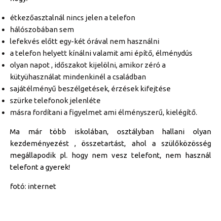
étkezőasztalnál nincs jelen a telefon
hálószobában sem
lefekvés előtt egy-két órával nem használni
a telefon helyett kínálni valamit ami építő, élménydús
olyan napot , időszakot kijelölni, amikor zéró a
kütyühasználat mindenkinél a családban
sajátélményű beszélgetések, érzések kifejtése
szürke telefonok jelenléte
másra fordítani a figyelmet ami élményszerű, kielégítő.
Ma már több iskolában, osztályban hallani olyan
kezdeményezést , összetartást, ahol a szülőközösség
megállapodik pl. hogy nem vesz telefont, nem használ
telefont a gyerek!
fotó: internet