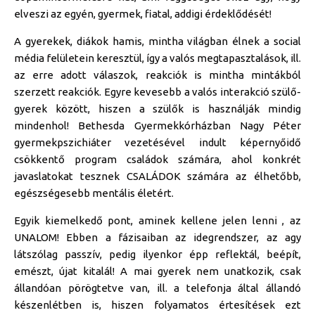
elveszi az egyén, gyermek, fiatal, addigi érdeklődését!
A gyerekek, diákok hamis, mintha világban élnek a social
média felületein keresztül, így a valós megtapasztalások, ill.
az erre adott válaszok, reakciók is mintha mintákból
szerzett reakciók. Egyre kevesebb a valós interakció szülő-
gyerek között, hiszen a szülők is használják mindig
mindenhol! Bethesda Gyermekkórházban Nagy Péter
gyermekpszichiáter vezetésével indult képernyőidő
csökkentő program családok számára, ahol konkrét
javaslatokat tesznek CSALÁDOK számára az élhetőbb,
egészségesebb mentális életért.
Egyik kiemelkedő pont, aminek kellene jelen lenni , az
UNALOM! Ebben a fázisaiban az idegrendszer, az agy
látszólag passzív, pedig ilyenkor épp reflektál, beépít,
emészt, újat kitalál! A mai gyerek nem unatkozik, csak
állandóan pörögtetve van, ill. a telefonja által állandó
készenlétben is, hiszen folyamatos értesítések ezt