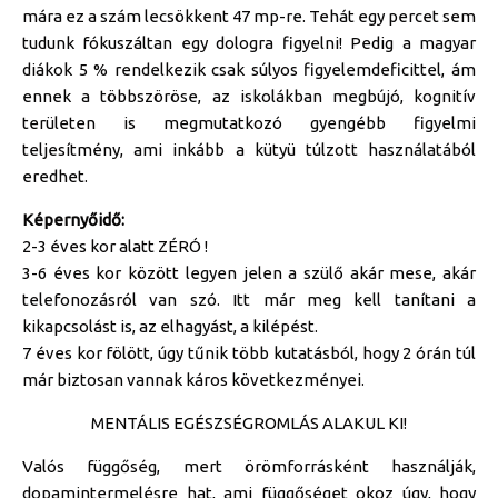
mára ez a szám lecsökkent 47 mp-re. Tehát egy percet sem
tudunk fókuszáltan egy dologra figyelni! Pedig a magyar
diákok 5 % rendelkezik csak súlyos figyelemdeficittel, ám
ennek a többszöröse, az iskolákban megbújó, kognitív
területen is megmutatkozó gyengébb figyelmi
teljesítmény, ami inkább a kütyü túlzott használatából
eredhet.
Képernyőidő:
2-3 éves kor alatt ZÉRÓ !
3-6 éves kor között legyen jelen a szülő akár mese, akár
telefonozásról van szó. Itt már meg kell tanítani a
kikapcsolást is, az elhagyást, a kilépést.
7 éves kor fölött, úgy tűnik több kutatásból, hogy 2 órán túl
már biztosan vannak káros következményei.
MENTÁLIS EGÉSZSÉGROMLÁS ALAKUL KI!
Valós függőség, mert örömforrásként használják,
dopamintermelésre hat, ami függőséget okoz úgy, hogy