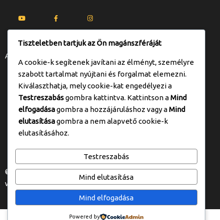
Tiszteletben tartjuk az Ön magánszféráját
Adatkezelési tájékoztató
A cookie-k segítenek javítani az élményt, személyre
szabott tartalmat nyújtani és forgalmat elemezni.
Kiválaszthatja, mely cookie-kat engedélyezi a
2094. Nagykovácsi,Kossuth Lajos u. 71.
Testreszabás
gombra kattintva. Kattintson a
Mind
elfogadása
gombra a hozzájáruláshoz vagy a
Mind
mozgasterapeuta1@gmail.com
elutasítása
gombra a nem alapvető cookie-k
elutasításához.
+36 20 998 2719
Testreszabás
© 2025 Floidl Andrea webdesign U25 Kft. - Eszter András -
Mind elutasítása
www.u25mi.com
Mind elfogadása
Powered by