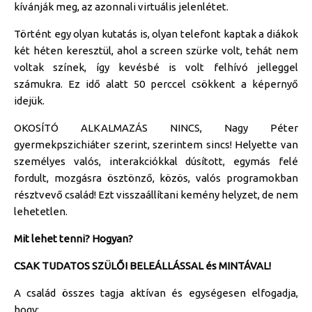
kívánják meg, az azonnali virtuális jelenlétet.
Történt egy olyan kutatás is, olyan telefont kaptak a diákok
két héten keresztül, ahol a screen szürke volt, tehát nem
voltak színek, így kevésbé is volt felhívó jelleggel
számukra. Ez idő alatt 50 perccel csökkent a képernyő
idejük.
OKOSÍTÓ ALKALMAZÁS NINCS, Nagy Péter
gyermekpszichiáter szerint, szerintem sincs! Helyette van
személyes valós, interakciókkal dúsított, egymás felé
fordult, mozgásra ösztönző, közös, valós programokban
résztvevő család! Ezt visszaállítani kemény helyzet, de nem
lehetetlen.
Mit lehet tenni? Hogyan?
CSAK TUDATOS SZÜLŐI BELEÁLLÁSSAL és MINTÁVAL!
A család összes tagja aktívan és egységesen elfogadja,
hogy: